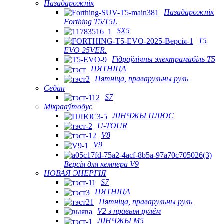
Пазадарожнік
Пазадарожнік
Forthing T5/T5L
SX5
T5
EVO 25VER.
Гідраўлічны электрамабіль T5
ПЯТНІЦА
Пятніца, праварульны руль
Седан
S7
Мікрааўтобус
ЛІНЧЖЫ ПЛЮС
U-TOUR
V8
V9
Версія для кемпера V9
НОВАЯ ЭНЕРГІЯ
S7
ПЯТНІЦА
Пятніца, праварульны руль
V2 з правым рулём
ЛІНЧЖЫ М5