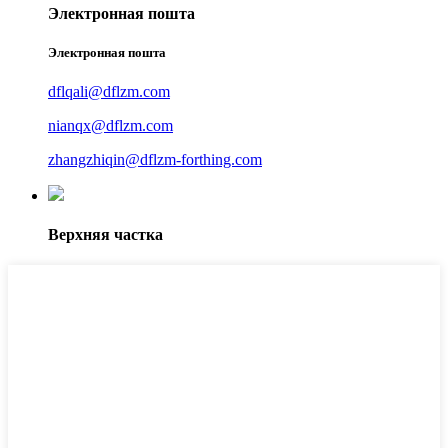
Электронная пошта
Электронная пошта
dflqali@dflzm.com
nianqx@dflzm.com
zhangzhiqin@dflzm-forthing.com
Верхняя частка