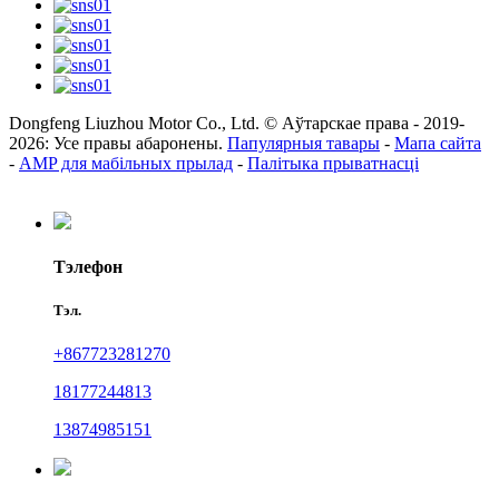
Dongfeng Liuzhou Motor Co., Ltd. © Аўтарскае права - 2019-
2026: Усе правы абаронены.
Папулярныя тавары
-
Мапа сайта
-
AMP для мабільных прылад
-
Палітыка прыватнасці
Тэлефон
Тэл.
+867723281270
18177244813
13874985151