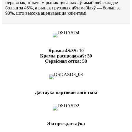
перавозак, прычым рынак цягавых аўтамабіляў складае
больш за 45%, а рынак грузавых аўтамабіляў — больш за
90%, што высока ацэньваецца кліентамі.
Крамы 4S/3S: 10
Крамы распродажаў: 30
Сервісная сетка: 58
Дастаўка партовай лагістыкі
Экспрэс-дастаўка