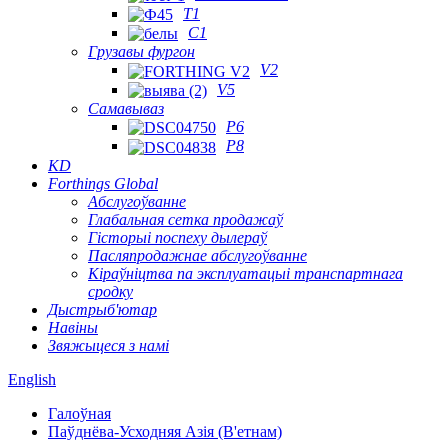
T1
C1
Грузавы фургон
V2
V5
Самавываз
P6
P8
KD
Forthings Global
Абслугоўванне
Глабальная сетка продажаў
Гісторыі поспеху дылераў
Пасляпродажнае абслугоўванне
Кіраўніцтва па эксплуатацыі транспартнага
сродку
Дыстрыб'ютар
Навіны
Звяжыцеся з намі
English
Галоўная
Паўднёва-Усходняя Азія (В'етнам)