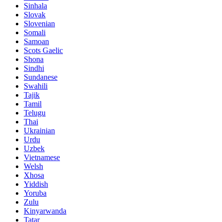
Sinhala
Slovak
Slovenian
Somali
Samoan
Scots Gaelic
Shona
Sindhi
Sundanese
Swahili
Tajik
Tamil
Telugu
Thai
Ukrainian
Urdu
Uzbek
Vietnamese
Welsh
Xhosa
Yiddish
Yoruba
Zulu
Kinyarwanda
Tatar