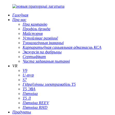
Галоўная
Пра нас
Пра кампанію
Профіль брэнда
Майстэрня
Устойлівае развіццё
Тэхналагічныя інавацыі
Карпаратыўная сацыяльная адказнасць КСА
Экскурсія па фабрыцы
Сертыфікат
Часта задаваныя пытанні
VR
V9
U-тур
S7
Гідраўлічны электрамабіль T5
Т5 ЭВА
Пятніца
Т5 Л
Пятніца REEV
Пятніца RHD
Прадукты