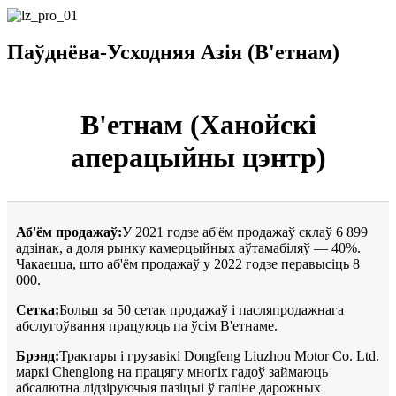
Паўднёва-Усходняя Азія (В'етнам)
В'етнам (Ханойскі
аперацыйны цэнтр)
Аб'ём продажаў:
У 2021 годзе аб'ём продажаў склаў 6 899
адзінак, а доля рынку камерцыйных аўтамабіляў — 40%.
Чакаецца, што аб'ём продажаў у 2022 годзе перавысіць 8
000.
Сетка:
Больш за 50 сетак продажаў і пасляпродажнага
абслугоўвання працуюць па ўсім В'етнаме.
Брэнд:
Трактары і грузавікі Dongfeng Liuzhou Motor Co. Ltd.
маркі Chenglong на працягу многіх гадоў займаюць
абсалютна лідзіруючыя пазіцыі ў галіне дарожных