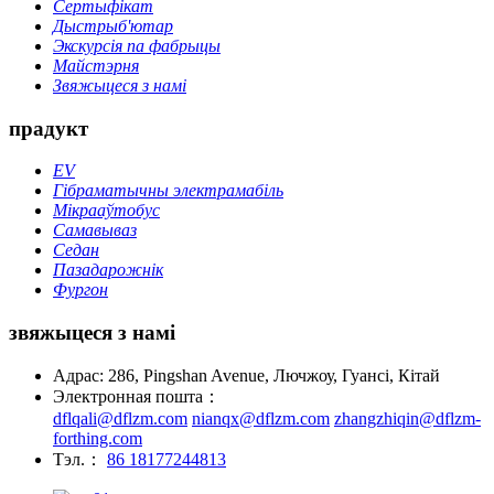
Сертыфікат
Дыстрыб'ютар
Экскурсія па фабрыцы
Майстэрня
Звяжыцеся з намі
прадукт
EV
Гібраматычны электрамабіль
Мікрааўтобус
Самавываз
Седан
Пазадарожнік
Фургон
звяжыцеся з намі
Адрас: 286, Pingshan Avenue, Лючжоу, Гуансі, Кітай
Электронная пошта：
dflqali@dflzm.com
nianqx@dflzm.com
zhangzhiqin@dflzm-
forthing.com
Тэл.：
86 18177244813