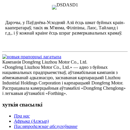
Дарэчы, у Паўднёва-Усходняй Азіі ёсць шмат буйных краін-
кааператараў, такіх як М'янма, Філіпіны, Лаос, Тайланд і
г.д., і ў кожнай краіне ёсць шэраг размеркавальных крамаў.
Кампанія Dongfeng Liuzhou Motor Co., Ltd.
«Dongfeng Liuzhou Motor Co., Ltd.» — адно з буйных
нацыянальных прадпрыемстваў, аўтамабільная кампанія з
абмежаванай адказнасцю, заснаваная карпарацыяй Liuzhou
Industrial Holdings Corporation і карпарацыяй Dongfeng Motor.
Распрацавала камерцыйныя аўтамабілі «Dongfeng Chenglong»
і легкавыя аўтамабілі «Forthing».
хуткія спасылкі
Пра нас
Афрыка (Алжыр)
Пасляпродажнае абслугоўванне