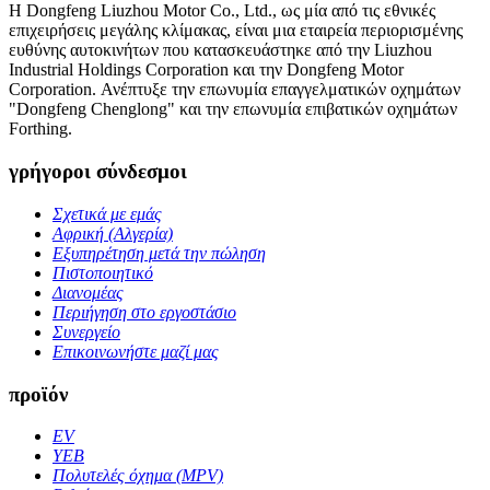
Η Dongfeng Liuzhou Motor Co., Ltd., ως μία από τις εθνικές
επιχειρήσεις μεγάλης κλίμακας, είναι μια εταιρεία περιορισμένης
ευθύνης αυτοκινήτων που κατασκευάστηκε από την Liuzhou
Industrial Holdings Corporation και την Dongfeng Motor
Corporation. Ανέπτυξε την επωνυμία επαγγελματικών οχημάτων
"Dongfeng Chenglong" και την επωνυμία επιβατικών οχημάτων
Forthing.
γρήγοροι σύνδεσμοι
Σχετικά με εμάς
Αφρική (Αλγερία)
Εξυπηρέτηση μετά την πώληση
Πιστοποιητικό
Διανομέας
Περιήγηση στο εργοστάσιο
Συνεργείο
Επικοινωνήστε μαζί μας
προϊόν
EV
ΥΕΒ
Πολυτελές όχημα (MPV)