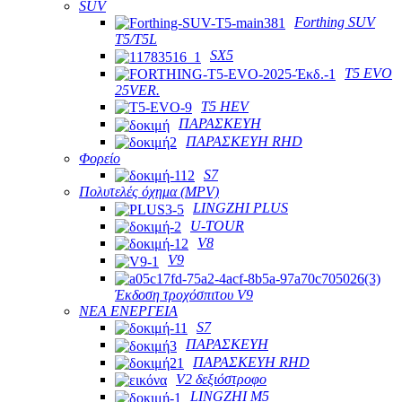
SUV
Forthing SUV
T5/T5L
SX5
T5 EVO
25VER.
T5 HEV
ΠΑΡΑΣΚΕΥΗ
ΠΑΡΑΣΚΕΥΗ RHD
Φορείο
S7
Πολυτελές όχημα (MPV)
LINGZHI PLUS
U-TOUR
V8
V9
Έκδοση τροχόσπιτου V9
ΝΕΑ ΕΝΕΡΓΕΙΑ
S7
ΠΑΡΑΣΚΕΥΗ
ΠΑΡΑΣΚΕΥΗ RHD
V2 δεξιόστροφο
LINGZHI M5