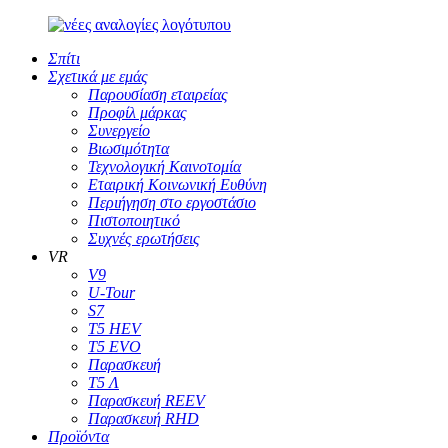
Σπίτι
Σχετικά με εμάς
Παρουσίαση εταιρείας
Προφίλ μάρκας
Συνεργείο
Βιωσιμότητα
Τεχνολογική Καινοτομία
Εταιρική Κοινωνική Ευθύνη
Περιήγηση στο εργοστάσιο
Πιστοποιητικό
Συχνές ερωτήσεις
VR
V9
U-Tour
S7
T5 HEV
T5 EVO
Παρασκευή
Τ5 Λ
Παρασκευή REEV
Παρασκευή RHD
Προϊόντα