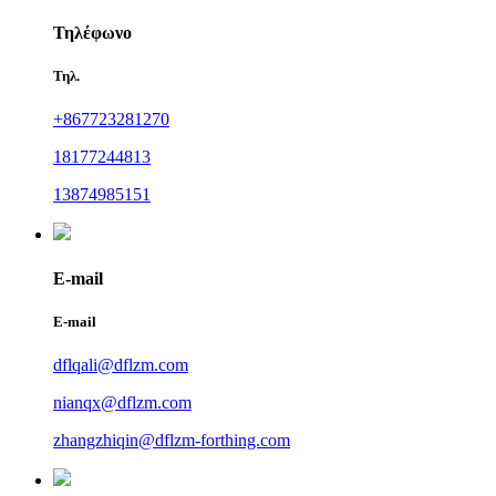
Τηλέφωνο
Τηλ.
+867723281270
18177244813
13874985151
E-mail
E-mail
dflqali@dflzm.com
nianqx@dflzm.com
zhangzhiqin@dflzm-forthing.com