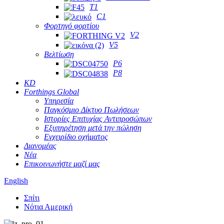
T1
C1
Φορτηγό φορτίου
V2
V5
Βελτίωση
P6
P8
KD
Forthings Global
Υπηρεσία
Παγκόσμιο Δίκτυο Πωλήσεων
Ιστορίες Επιτυχίας Αντιπροσώπων
Εξυπηρέτηση μετά την πώληση
Εγχειρίδιο οχήματος
Διανομέας
Νέα
Επικοινωνήστε μαζί μας
English
Σπίτι
Νότια Αμερική