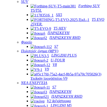
SUV
Forthing SUV
T5/T5L
SX5
T5 EVO
25VER.
T5 HEV
ΠΑΡΑΣΚΕΥΗ
ΠΑΡΑΣΚΕΥΗ RHD
Φορείο
S7
Πολυτελές όχημα (MPV)
LINGZHI PLUS
U-TOUR
V8
V9
Έκδοση τροχόσπιτου V9
ΝΕΑ ΕΝΕΡΓΕΙΑ
S7
ΠΑΡΑΣΚΕΥΗ
ΠΑΡΑΣΚΕΥΗ RHD
V2 δεξιόστροφο
LINGZHI M5