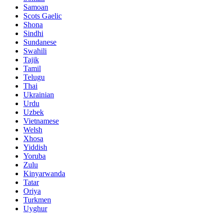
Samoan
Scots Gaelic
Shona
Sindhi
Sundanese
Swahili
Tajik
Tamil
Telugu
Thai
Ukrainian
Urdu
Uzbek
Vietnamese
Welsh
Xhosa
Yiddish
Yoruba
Zulu
Kinyarwanda
Tatar
Oriya
Turkmen
Uyghur