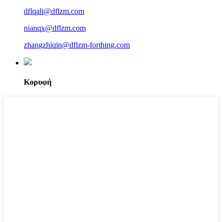
dflqali@dflzm.com
nianqx@dflzm.com
zhangzhiqin@dflzm-forthing.com
Κορυφή