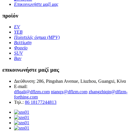
Επικοινωνήστε μαζί μας
προϊόν
EV
ΥΕΒ
Πολυτελές όχημα (MPV)
Βελτίωση
Φορείο
SUV
Βαν
επικοινωνήστε μαζί μας
Διεύθυνση: 286, Pingshan Avenue, Liuzhou, Guangxi, Κίνα
E-mail:
dflqali@dflzm.com
nianqx@dflzm.com
zhangzhiqin@dflzm-
forthing.com
Τηλ.:
86 18177244813