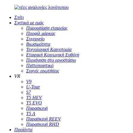
Σπίτι
Σχετικά με εμάς
Παρουσίαση εταιρείας
Προφίλ μάρκας
Συνεργείο
Βιωσιμότητα
Τεχνολογική Καινοτομία
Εταιρική Κοινωνική Ευθύνη
Περιήγηση στο εργοστάσιο
Πιστοποιητικό
Συχνές ερωτήσεις
VR
V9
U-Tour
S7
T5 HEV
T5 EVO
Παρασκευή
Τ5 Λ
Παρασκευή REEV
Παρασκευή RHD
Προϊόντα