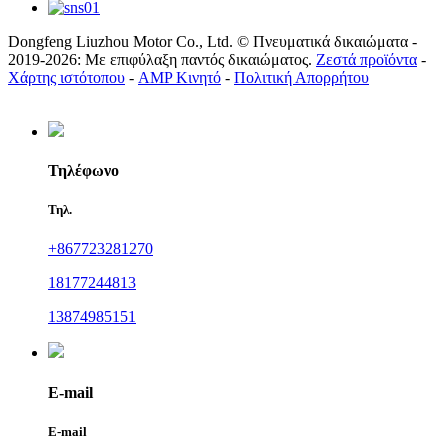
Dongfeng Liuzhou Motor Co., Ltd. © Πνευματικά δικαιώματα -
2019-2026: Με επιφύλαξη παντός δικαιώματος.
Ζεστά προϊόντα
-
Χάρτης ιστότοπου
-
AMP Κινητό
-
Πολιτική Απορρήτου
Τηλέφωνο
Τηλ.
+867723281270
18177244813
13874985151
E-mail
E-mail