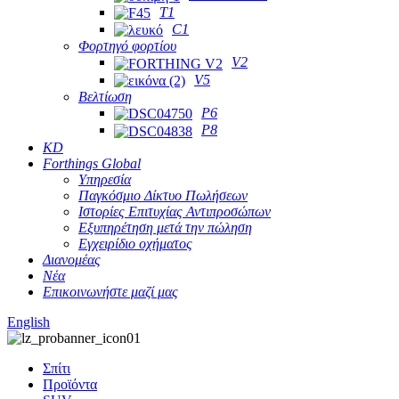
T1
C1
Φορτηγό φορτίου
V2
V5
Βελτίωση
P6
P8
KD
Forthings Global
Υπηρεσία
Παγκόσμιο Δίκτυο Πωλήσεων
Ιστορίες Επιτυχίας Αντιπροσώπων
Εξυπηρέτηση μετά την πώληση
Εγχειρίδιο οχήματος
Διανομέας
Νέα
Επικοινωνήστε μαζί μας
English
Σπίτι
Προϊόντα