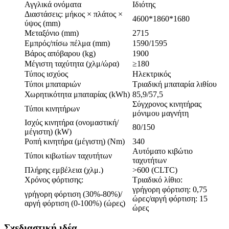
Αγγλικά ονόματα
Ιδιότης
Διαστάσεις: μήκος × πλάτος ×
4600*1860*1680
ύψος (mm)
Μεταξόνιο (mm)
2715
Εμπρός/πίσω πέλμα (mm)
1590/1595
Βάρος απόβαρου (kg)
1900
Μέγιστη ταχύτητα (χλμ/ώρα)
≥180
Τύπος ισχύος
Ηλεκτρικός
Τύποι μπαταριών
Τριαδική μπαταρία λιθίου
Χωρητικότητα μπαταρίας (kWh)
85,9/57,5
Σύγχρονος κινητήρας
Τύποι κινητήρων
μόνιμου μαγνήτη
Ισχύς κινητήρα (ονομαστική/
80/150
μέγιστη) (kW)
Ροπή κινητήρα (μέγιστη) (Nm)
340
Αυτόματο κιβώτιο
Τύποι κιβωτίων ταχυτήτων
ταχυτήτων
Πλήρης εμβέλεια (χλμ.)
>600 (CLTC)
Χρόνος φόρτισης:
Τριαδικό λίθιο:
γρήγορη φόρτιση: 0,75
γρήγορη φόρτιση (30%-80%)/
ώρες/αργή φόρτιση: 15
αργή φόρτιση (0-100%) (ώρες)
ώρες
Σχεδιαστική ιδέα