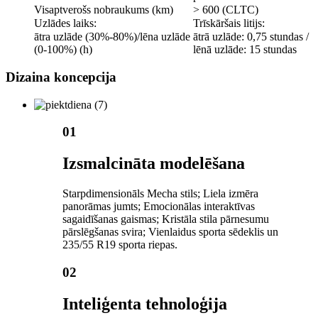
Visaptverošs nobraukums (km)
> 600 (CLTC)
Uzlādes laiks:
Trīskāršais litijs:
ātra uzlāde (30%-80%)/lēna uzlāde
ātrā uzlāde: 0,75 stundas /
(0-100%) (h)
lēnā uzlāde: 15 stundas
Dizaina koncepcija
01
Izsmalcināta modelēšana
Starpdimensionāls Mecha stils; Liela izmēra
panorāmas jumts; Emocionālas interaktīvas
sagaidīšanas gaismas; Kristāla stila pārnesumu
pārslēgšanas svira; Vienlaidus sporta sēdeklis un
235/55 R19 sporta riepas.
02
Inteliģenta tehnoloģija