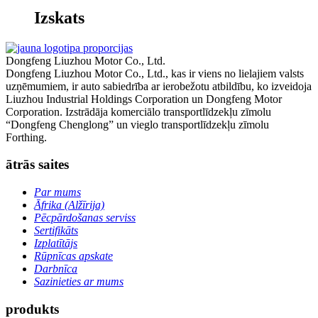
Izskats
Dongfeng Liuzhou Motor Co., Ltd.
Dongfeng Liuzhou Motor Co., Ltd., kas ir viens no lielajiem valsts
uzņēmumiem, ir auto sabiedrība ar ierobežotu atbildību, ko izveidoja
Liuzhou Industrial Holdings Corporation un Dongfeng Motor
Corporation. Izstrādāja komerciālo transportlīdzekļu zīmolu
“Dongfeng Chenglong” un vieglo transportlīdzekļu zīmolu
Forthing.
ātrās saites
Par mums
Āfrika (Alžīrija)
Pēcpārdošanas serviss
Sertifikāts
Izplatītājs
Rūpnīcas apskate
Darbnīca
Sazinieties ar mums
produkts