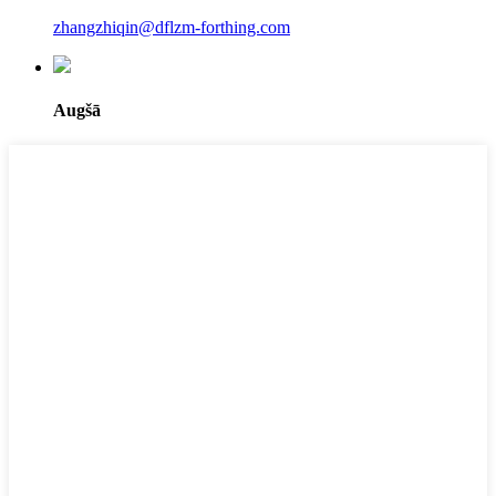
zhangzhiqin@dflzm-forthing.com
Augšā