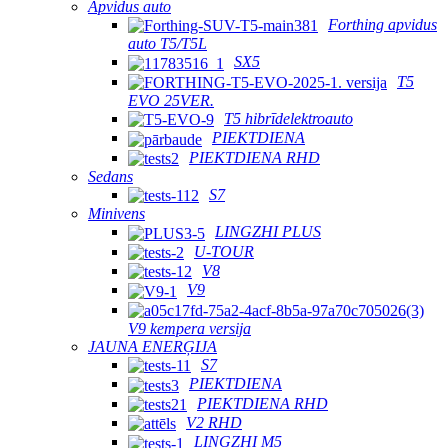
Apvidus auto
Forthing apvidus
auto T5/T5L
SX5
T5
EVO 25VER.
T5 hibrīdelektroauto
PIEKTDIENA
PIEKTDIENA RHD
Sedans
S7
Minivens
LINGZHI PLUS
U-TOUR
V8
V9
V9 kempera versija
JAUNA ENERĢIJA
S7
PIEKTDIENA
PIEKTDIENA RHD
V2 RHD
LINGZHI M5