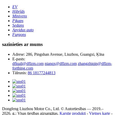
EV
Hibrīds
Minivens
Pikaps
Sedans
Apvidus auto
Furgons
sazinieties ar mums
Adrese: 286, Pingshan Avenue, Liuzhou, Guangxi, Ķīna
E-pasts:
dflqali@dflzm.com
nianqx@dflzm.com
zhangzhiqin@dflzm-
forthing.com
Tālrunis:
86 18177244813
Dongfeng Liuzhou Motor Co., Ltd. © Autortiesības — 2019.–
2026. g.: Visas tiesības aizsargātas.
Karstie produkti
-
Vietnes karte
-