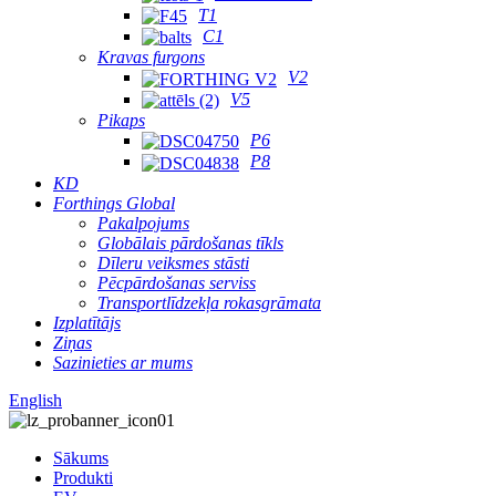
T1
C1
Kravas furgons
V2
V5
Pikaps
P6
P8
KD
Forthings Global
Pakalpojums
Globālais pārdošanas tīkls
Dīleru veiksmes stāsti
Pēcpārdošanas serviss
Transportlīdzekļa rokasgrāmata
Izplatītājs
Ziņas
Sazinieties ar mums
English
Sākums
Produkti