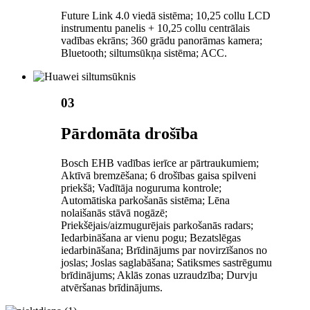
Future Link 4.0 viedā sistēma; 10,25 collu LCD
instrumentu panelis + 10,25 collu centrālais
vadības ekrāns; 360 grādu panorāmas kamera;
Bluetooth; siltumsūkņa sistēma; ACC.
03
Pārdomāta drošība
Bosch EHB vadības ierīce ar pārtraukumiem;
Aktīvā bremzēšana; 6 drošības gaisa spilveni
priekšā; Vadītāja noguruma kontrole;
Automātiska parkošanās sistēma; Lēna
nolaišanās stāvā nogāzē;
Priekšējais/aizmugurējais parkošanās radars;
Iedarbināšana ar vienu pogu; Bezatslēgas
iedarbināšana; Brīdinājums par novirzīšanos no
joslas; Joslas saglabāšana; Satiksmes sastrēgumu
brīdinājums; Aklās zonas uzraudzība; Durvju
atvēršanas brīdinājums.