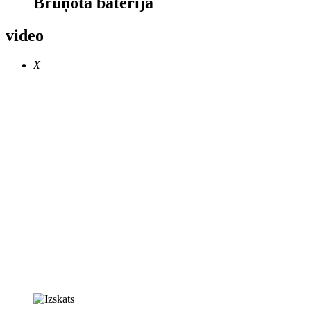
Bruņota baterija
video
X