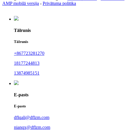
AMP mobilā versija
-
Privātuma politika
Tālrunis
Tālrunis
+867723281270
18177244813
13874985151
E-pasts
E-pasts
dflqali@dflzm.com
nianqx@dflzm.com