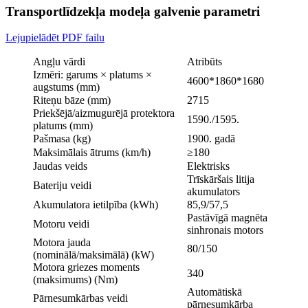
Transportlīdzekļa modeļa galvenie parametri
Lejupielādēt PDF failu
Angļu vārdi
Atribūts
Izmēri: garums × platums ×
4600*1860*1680
augstums (mm)
Riteņu bāze (mm)
2715
Priekšējā/aizmugurējā protektora
1590./1595.
platums (mm)
Pašmasa (kg)
1900. gadā
Maksimālais ātrums (km/h)
≥180
Jaudas veids
Elektrisks
Trīskāršais litija
Bateriju veidi
akumulators
Akumulatora ietilpība (kWh)
85,9/57,5
Pastāvīgā magnēta
Motoru veidi
sinhronais motors
Motora jauda
80/150
(nominālā/maksimālā) (kW)
Motora griezes moments
340
(maksimums) (Nm)
Automātiskā
Pārnesumkārbas veidi
pārnesumkārba