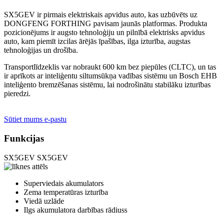
SX5GEV ir pirmais elektriskais apvidus auto, kas uzbūvēts uz
DONGFENG FORTHING pavisam jaunās platformas. Produkta
pozicionējums ir augsto tehnoloģiju un pilnībā elektrisks apvidus
auto, kam piemīt izcilas ārējās īpašības, ilga izturība, augstas
tehnoloģijas un drošība.
Transportlīdzeklis var nobraukt 600 km bez piepūles (CLTC), un tas
ir aprīkots ar inteliģentu siltumsūkņa vadības sistēmu un Bosch EHB
inteliģento bremzēšanas sistēmu, lai nodrošinātu stabilāku izturības
pieredzi.
Sūtiet mums e-pastu
Funkcijas
SX5GEV
SX5GEV
Superviedais akumulators
Zema temperatūras izturība
Viedā uzlāde
Ilgs akumulatora darbības rādiuss