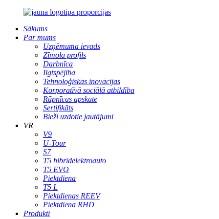
Sākums
Par mums
Uzņēmuma ievads
Zīmola profils
Darbnīca
Ilgtspējība
Tehnoloģiskās inovācijas
Korporatīvā sociālā atbildība
Rūpnīcas apskate
Sertifikāts
Bieži uzdotie jautājumi
VR
V9
U-Tour
S7
T5 hibrīdelektroauto
T5 EVO
Piektdiena
T5 L
Piektdienas REEV
Piektdiena RHD
Produkti