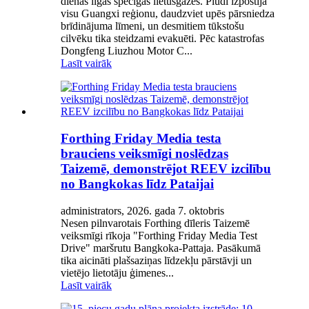
dienas ilgas spēcīgas lietusgāzes. Plūdi izpostīja
visu Guangxi reģionu, daudzviet upēs pārsniedza
brīdinājuma līmeni, un desmitiem tūkstošu
cilvēku tika steidzami evakuēti. Pēc katastrofas
Dongfeng Liuzhou Motor C...
Lasīt vairāk
Forthing Friday Media testa
brauciens veiksmīgi noslēdzas
Taizemē, demonstrējot REEV izcilību
no Bangkokas līdz Pataijai
administrators, 2026. gada 7. oktobris
Nesen pilnvarotais Forthing dīleris Taizemē
veiksmīgi rīkoja "Forthing Friday Media Test
Drive" maršrutu Bangkoka-Pattaja. Pasākumā
tika aicināti plašsaziņas līdzekļu pārstāvji un
vietējo lietotāju ģimenes...
Lasīt vairāk