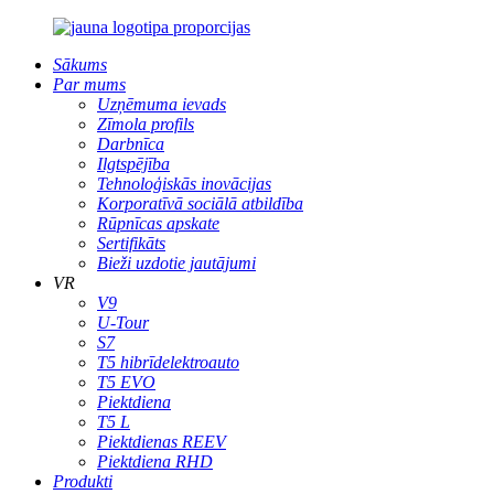
Sākums
Par mums
Uzņēmuma ievads
Zīmola profils
Darbnīca
Ilgtspējība
Tehnoloģiskās inovācijas
Korporatīvā sociālā atbildība
Rūpnīcas apskate
Sertifikāts
Bieži uzdotie jautājumi
VR
V9
U-Tour
S7
T5 hibrīdelektroauto
T5 EVO
Piektdiena
T5 L
Piektdienas REEV
Piektdiena RHD
Produkti