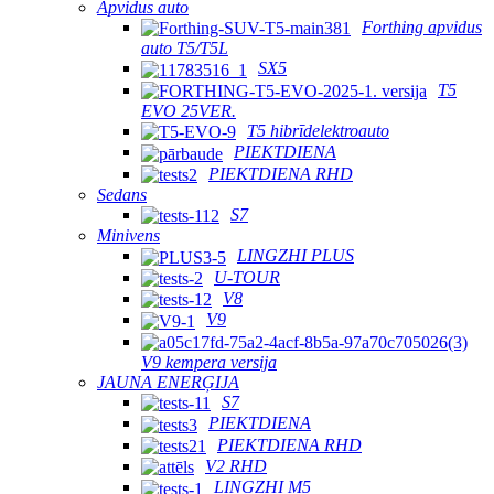
Apvidus auto
Forthing apvidus
auto T5/T5L
SX5
T5
EVO 25VER.
T5 hibrīdelektroauto
PIEKTDIENA
PIEKTDIENA RHD
Sedans
S7
Minivens
LINGZHI PLUS
U-TOUR
V8
V9
V9 kempera versija
JAUNA ENERĢIJA
S7
PIEKTDIENA
PIEKTDIENA RHD
V2 RHD
LINGZHI M5