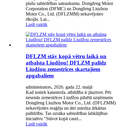
plašu sabiedrības satraukumu. Dongfeng Motor
Corporation (DFMC) un Dongfeng Liuzhou
Motor Co., Ltd. (DFLZMM) nekavējoties
rīkojās. Lai...
Lasīt vairāk
DFLZM stāv kopā vētru laikā un
atbalsta Liudžou! DFLZM palīdz
Liudžou zemestrīces skartajiem
apgabaliem
administrators, 2026. gada 22. maijā
Kad notiek katastrofa, atbildība ir jāuztver. Pēc
nesenās zemestrīces Liudžou pilsētā uzņēmums
Dongfeng Liuzhou Motor Co., Ltd. (DFLZMM)
nekavējoties reaģēja un ātri sniedza ārkārtas
palīdzību. Tas uzsāka sabiedrības labklājības
iniciatīvu "Stāvot kopā cauri...
Lasīt vairāk