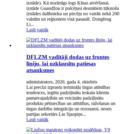
izstāde). Kā nozīmīgs logs Ķīnas atvēršanai,
izstāde Guandžou ir pulcējusi desmitiem tūkstošu
izstādes dalībnieku un pircēju no vairāk nekā 200
valstīm un reģioniem visā pasaulē. Dongfeng
Li...
Lasīt vairāk
DFLZM vadītāji dodas uz frontes
līniju, lai uzklausītu patiesas
atsauksmes
administrators, 2026. gada 4. oktobris
Lai precīzi izprastu termināļu tirgus attīstības
tendences, iegūtu padziļinātu ieskatu klientu
pamatvajadzībās un veicinātu padziļinātu
produktu pētniecības un attīstības, ražošanas un
tirgus darbību integrāciju un rezonansi, nesen
partijas sekretārs Liu Sjaopiņs...
Lasīt vairāk