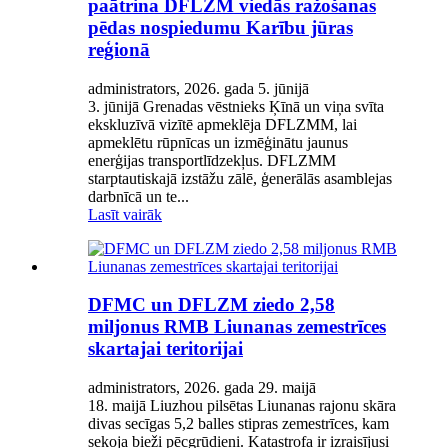
paātrina DFLZM viedās ražošanas
pēdas nospiedumu Karību jūras
reģionā
administrators, 2026. gada 5. jūnijā
3. jūnijā Grenadas vēstnieks Ķīnā un viņa svīta
ekskluzīvā vizītē apmeklēja DFLZMM, lai
apmeklētu rūpnīcas un izmēģinātu jaunus
enerģijas transportlīdzekļus. DFLZMM
starptautiskajā izstāžu zālē, ģenerālās asamblejas
darbnīcā un te...
Lasīt vairāk
DFMC un DFLZM ziedo 2,58
miljonus RMB Liunanas zemestrīces
skartajai teritorijai
administrators, 2026. gada 29. maijā
18. maijā Liuzhou pilsētas Liunanas rajonu skāra
divas secīgas 5,2 balles stipras zemestrīces, kam
sekoja bieži pēcgrūdieni. Katastrofa ir izraisījusi