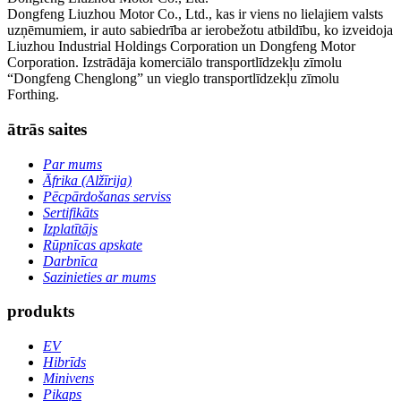
Dongfeng Liuzhou Motor Co., Ltd., kas ir viens no lielajiem valsts
uzņēmumiem, ir auto sabiedrība ar ierobežotu atbildību, ko izveidoja
Liuzhou Industrial Holdings Corporation un Dongfeng Motor
Corporation. Izstrādāja komerciālo transportlīdzekļu zīmolu
“Dongfeng Chenglong” un vieglo transportlīdzekļu zīmolu
Forthing.
ātrās saites
Par mums
Āfrika (Alžīrija)
Pēcpārdošanas serviss
Sertifikāts
Izplatītājs
Rūpnīcas apskate
Darbnīca
Sazinieties ar mums
produkts
EV
Hibrīds
Minivens
Pikaps