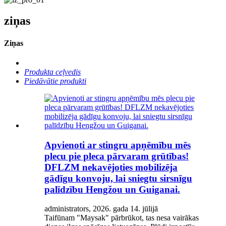
ziņas
Ziņas
Produkta ceļvedis
Piedāvātie produkti
Apvienoti ar stingru apņēmību mēs
plecu pie pleca pārvaram grūtības!
DFLZM nekavējoties mobilizēja
gādīgu konvoju, lai sniegtu sirsnīgu
palīdzību Hengžou un Guiganai.
administrators, 2026. gada 14. jūlijā
Taifūnam "Maysak" pārbrūkot, tas nesa vairākas