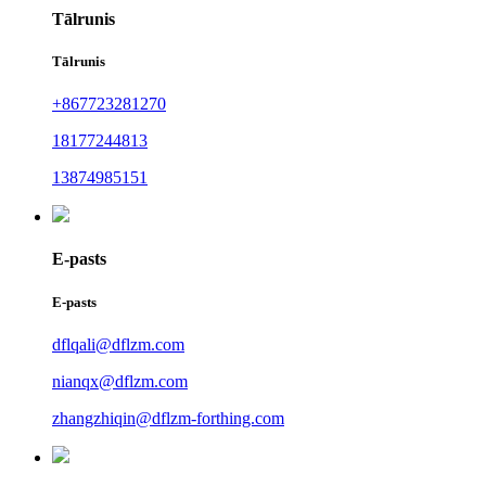
Tālrunis
Tālrunis
+867723281270
18177244813
13874985151
E-pasts
E-pasts
dflqali@dflzm.com
nianqx@dflzm.com
zhangzhiqin@dflzm-forthing.com