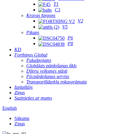
T1
C1
Kravas furgons
V2
V5
Pikaps
P6
P8
KD
Forthings Global
Pakalpojums
Globālais pārdošanas tīkls
Dīleru veiksmes stāsti
Pēcpārdošanas serviss
Transportlīdzekļa rokasgrāmata
Izplatītājs
Ziņas
Sazinieties ar mums
English
Sākums
Ziņas