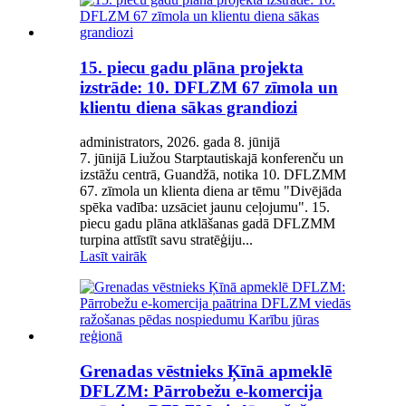
15. piecu gadu plāna projekta
izstrāde: 10. DFLZM 67 zīmola un
klientu diena sākas grandiozi
administrators, 2026. gada 8. jūnijā
7. jūnijā Liužou Starptautiskajā konferenču un
izstāžu centrā, Guandžā, notika 10. DFLZMM
67. zīmola un klienta diena ar tēmu "Divējāda
spēka vadība: uzsāciet jaunu ceļojumu". 15.
piecu gadu plāna atklāšanas gadā DFLZMM
turpina attīstīt savu stratēģiju...
Lasīt vairāk
Grenadas vēstnieks Ķīnā apmeklē
DFLZM: Pārrobežu e-komercija