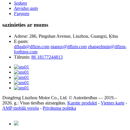
Sedans
Apvidus auto
Furgons
sazinieties ar mums
Adrese: 286, Pingshan Avenue, Liuzhou, Guangxi, Ķīna
E-pasts:
dflqali@dflzm.com
nianqx@dflzm.com
zhangzhiqin@dflzm-
forthing.com
Tālrunis:
86 18177244813
Dongfeng Liuzhou Motor Co., Ltd. © Autortiesības — 2019.–
2026. g.: Visas tiesības aizsargātas.
Karstie produkti
-
Vietnes karte
-
AMP mobilā versija
-
Privātuma politika