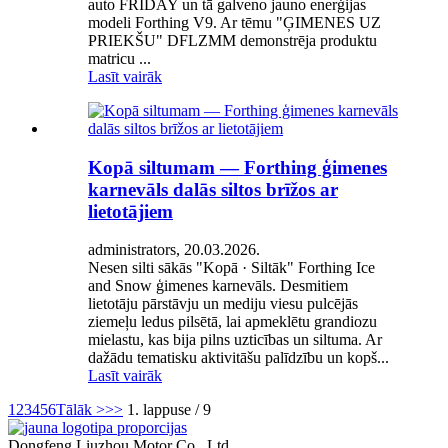
auto FRIDAY un tā galveno jauno enerģijas
modeli Forthing V9. Ar tēmu "ĢIMENES UZ
PRIEKŠU" DFLZMM demonstrēja produktu
matricu ...
Lasīt vairāk
Kopā siltumam — Forthing ģimenes
karnevāls dalās siltos brīžos ar
lietotājiem
administrators, 20.03.2026.
Nesen silti sākās "Kopā · Siltāk" Forthing Ice
and Snow ģimenes karnevāls. Desmitiem
lietotāju pārstāvju un mediju viesu pulcējās
ziemeļu ledus pilsētā, lai apmeklētu grandiozu
mielastu, kas bija pilns uzticības un siltuma. Ar
dažādu tematisku aktivitāšu palīdzību un kopš...
Lasīt vairāk
1
2
3
4
5
6
Tālāk >
>>
1. lappuse / 9
Dongfeng Liuzhou Motor Co., Ltd.