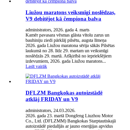
Liužou maratons veiksmīgi noslēdzas,
V9 debitējot kā čempiona balva
administrators, 2026. gada 4. marts
Kamēr pavasara vēsmas glāsta vītolu zarus un
bauhiniju ziedi pārklāj pilsētu, augsta līmeņa
2026. gada Liužou maratona sērija sākās Pilsētas
laukumā no 28. līdz 29. martam un veiksmīgi
noslēdzās 29. martā. Atšķirībā no iepriekšējiem
izdevumiem, 2026. gada Liužou maratons...
Lasīt vairāk
DFLZM Bangkokas autoizstādē
atklāj FRIDAY un V9
administrators, 24.03.2026.
2026. gada 23. martā Dongfeng Liuzhou Motor
Co., Ltd. (DFLZMM) Bangkokas Starptautiskajā
autoizstādē piedalījās ar jauno enerģijas apvidus