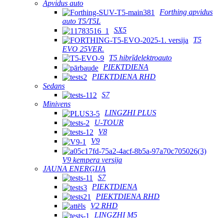
Apvidus auto
Forthing apvidus
auto T5/T5L
SX5
T5
EVO 25VER.
T5 hibrīdelektroauto
PIEKTDIENA
PIEKTDIENA RHD
Sedans
S7
Minivens
LINGZHI PLUS
U-TOUR
V8
V9
V9 kempera versija
JAUNA ENERĢIJA
S7
PIEKTDIENA
PIEKTDIENA RHD
V2 RHD
LINGZHI M5