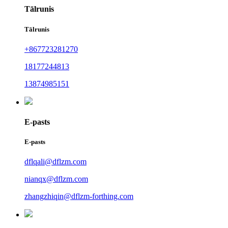
Tālrunis
Tālrunis
+867723281270
18177244813
13874985151
E-pasts
E-pasts
dflqali@dflzm.com
nianqx@dflzm.com
zhangzhiqin@dflzm-forthing.com