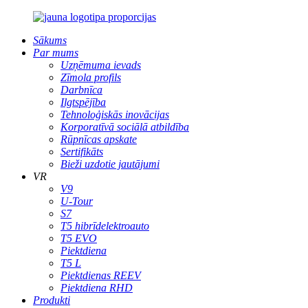
Sākums
Par mums
Uzņēmuma ievads
Zīmola profils
Darbnīca
Ilgtspējība
Tehnoloģiskās inovācijas
Korporatīvā sociālā atbildība
Rūpnīcas apskate
Sertifikāts
Bieži uzdotie jautājumi
VR
V9
U-Tour
S7
T5 hibrīdelektroauto
T5 EVO
Piektdiena
T5 L
Piektdienas REEV
Piektdiena RHD
Produkti