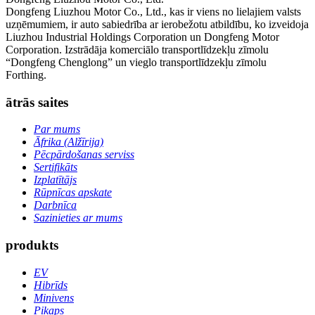
Dongfeng Liuzhou Motor Co., Ltd., kas ir viens no lielajiem valsts
uzņēmumiem, ir auto sabiedrība ar ierobežotu atbildību, ko izveidoja
Liuzhou Industrial Holdings Corporation un Dongfeng Motor
Corporation. Izstrādāja komerciālo transportlīdzekļu zīmolu
“Dongfeng Chenglong” un vieglo transportlīdzekļu zīmolu
Forthing.
ātrās saites
Par mums
Āfrika (Alžīrija)
Pēcpārdošanas serviss
Sertifikāts
Izplatītājs
Rūpnīcas apskate
Darbnīca
Sazinieties ar mums
produkts
EV
Hibrīds
Minivens
Pikaps