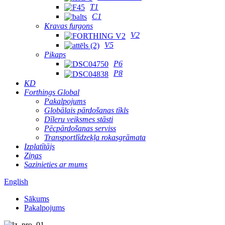
T1
C1
Kravas furgons
V2
V5
Pikaps
P6
P8
KD
Forthings Global
Pakalpojums
Globālais pārdošanas tīkls
Dīleru veiksmes stāsti
Pēcpārdošanas serviss
Transportlīdzekļa rokasgrāmata
Izplatītājs
Ziņas
Sazinieties ar mums
English
Sākums
Pakalpojums