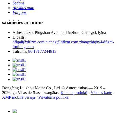
Sedans
Apvidus auto
Furgons
sazinieties ar mums
Adrese: 286, Pingshan Avenue, Liuzhou, Guangxi, Ķīna
E-pasts:
dflqali@dflzm.com
nianqx@dflzm.com
zhangzhiqin@dflzm-
forthing.com
Tālrunis:
86 18177244813
Dongfeng Liuzhou Motor Co., Ltd. © Autortiesības — 2019.–
2026. g.: Visas tiesības aizsargātas.
Karstie produkti
-
Vietnes karte
-
AMP mobilā versija
-
Privātuma politika