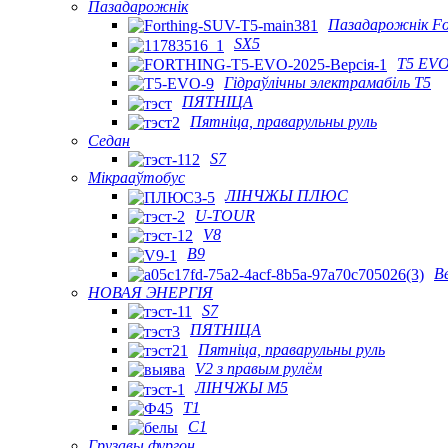
Пазадарожнік
Пазадарожнік Fo
SX5
T5 EVO
Гідраўлічны электрамабіль T5
ПЯТНІЦА
Пятніца, праварульны руль
Седан
S7
Мікрааўтобус
ЛІНЧЖЫ ПЛЮС
U-TOUR
V8
В9
В
НОВАЯ ЭНЕРГІЯ
S7
ПЯТНІЦА
Пятніца, праварульны руль
V2 з правым рулём
ЛІНЧЖЫ М5
T1
C1
Грузавы фургон