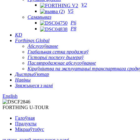
V2
V5
Самавываз
P6
P8
KD
Forthings Global
Абслугоўванне
Глабальная сетка продажаў
Гісторыі поспеху дылераў
Пасляпродажнае абслугоўванне
Кіраўніцтва па эксплуатацыі транспартнага сродк
Дыстрыб'ютар
Навіны
Звяжыцеся з намі
English
FORTHING U-TOUR
Галоўная
Прадукты
Мікрааўтобус
чытаць далей
звяжыцеся з намі