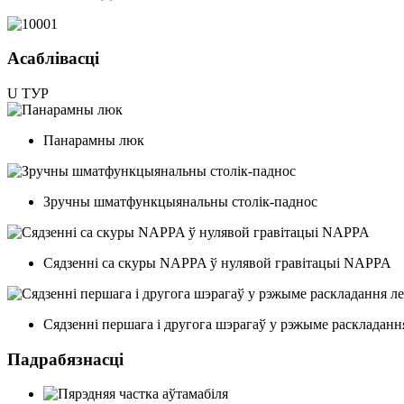
Асаблівасці
U
ТУР
Панарамны люк
Зручны шматфункцыянальны столік-паднос
Сядзенні са скуры NAPPA ў нулявой гравітацыі NAPPA
Сядзенні першага і другога шэрагаў у рэжыме раскладан
Падрабязнасці