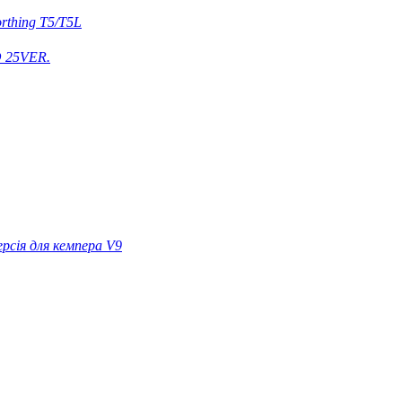
rthing T5/T5L
 25VER.
ерсія для кемпера V9