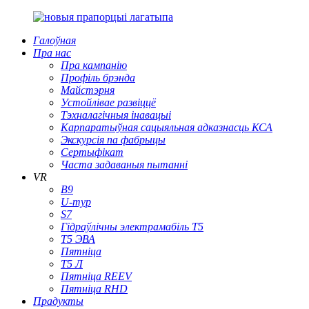
Галоўная
Пра нас
Пра кампанію
Профіль брэнда
Майстэрня
Устойлівае развіццё
Тэхналагічныя інавацыі
Карпаратыўная сацыяльная адказнасць КСА
Экскурсія па фабрыцы
Сертыфікат
Часта задаваныя пытанні
VR
В9
U-тур
S7
Гідраўлічны электрамабіль T5
Т5 ЭВА
Пятніца
Т5 Л
Пятніца REEV
Пятніца RHD
Прадукты