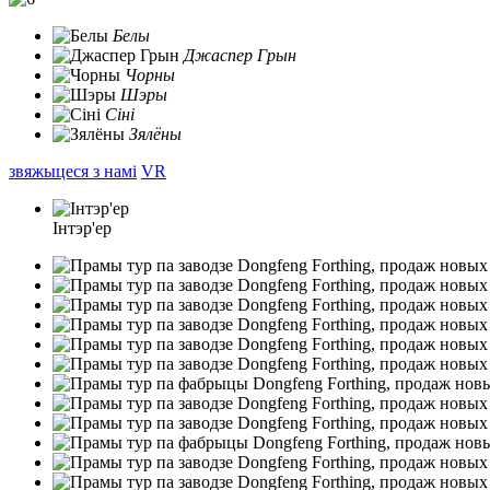
Белы
Джаспер Грын
Чорны
Шэры
Сіні
Зялёны
звяжыцеся з намі
VR
Інтэр'ер