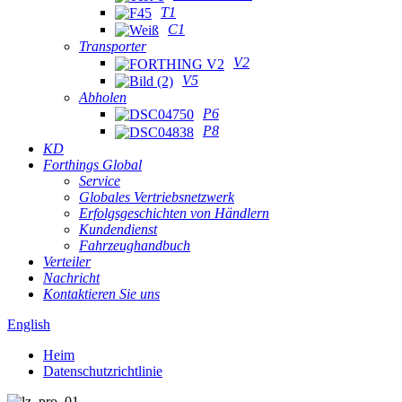
T1
C1
Transporter
V2
V5
Abholen
P6
P8
KD
Forthings Global
Service
Globales Vertriebsnetzwerk
Erfolgsgeschichten von Händlern
Kundendienst
Fahrzeughandbuch
Verteiler
Nachricht
Kontaktieren Sie uns
English
Heim
Datenschutzrichtlinie