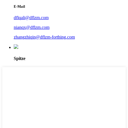
E-Mail
dflqali@dflzm.com
nianqx@dflzm.com
zhangzhiqin@dflzm-forthing.com
Spitze