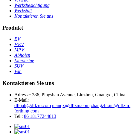
Werksbesichtigung
Werkstatt
Kontaktieren Sie uns
Produkt
EV
HEV
MPV
Abholen
Limousine
SUV
Van
Kontaktieren Sie uns
Adresse: 286, Pingshan Avenue, Liuzhou, Guangxi, China
E-Mail:
dflqali@dflzm.com
nianqx@dflzm.com
zhangzhiqin@dflzm-
forthing.com
Tel.:
86 18177244813