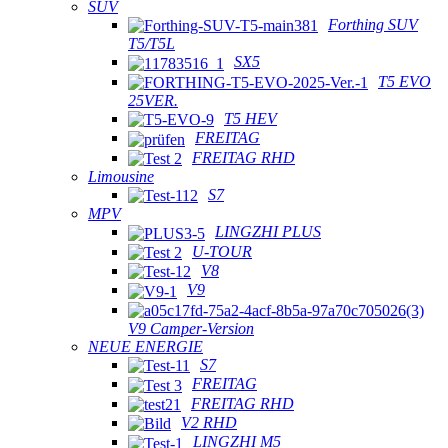
SUV
Forthing SUV
T5/T5L
SX5
T5 EVO
25VER.
T5 HEV
FREITAG
FREITAG RHD
Limousine
S7
MPV
LINGZHI PLUS
U-TOUR
V8
V9
V9 Camper-Version
NEUE ENERGIE
S7
FREITAG
FREITAG RHD
V2 RHD
LINGZHI M5