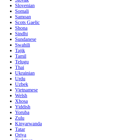
Slovenian
Somali
Samoan
Scots Gaelic
Shona
Sindhi
Sundanese
Swahili
Tajik
Tamil
Telugu
Thai
Ukrainian
Urdu
Uzbek
Vietnamese
Welsh
Xhosa
Yiddish
Yoruba
Zulu
Kinyarwanda
Tatar
Oriya