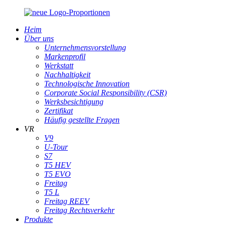
Heim
Über uns
Unternehmensvorstellung
Markenprofil
Werkstatt
Nachhaltigkeit
Technologische Innovation
Corporate Social Responsibility (CSR)
Werksbesichtigung
Zertifikat
Häufig gestellte Fragen
VR
V9
U-Tour
S7
T5 HEV
T5 EVO
Freitag
T5 L
Freitag REEV
Freitag Rechtsverkehr
Produkte