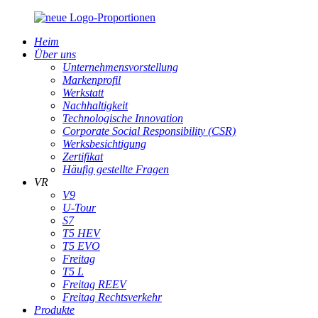
Heim
Über uns
Unternehmensvorstellung
Markenprofil
Werkstatt
Nachhaltigkeit
Technologische Innovation
Corporate Social Responsibility (CSR)
Werksbesichtigung
Zertifikat
Häufig gestellte Fragen
VR
V9
U-Tour
S7
T5 HEV
T5 EVO
Freitag
T5 L
Freitag REEV
Freitag Rechtsverkehr
Produkte