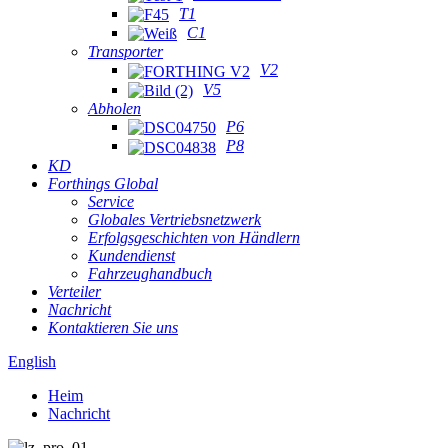
T1
C1
Transporter
V2
V5
Abholen
P6
P8
KD
Forthings Global
Service
Globales Vertriebsnetzwerk
Erfolgsgeschichten von Händlern
Kundendienst
Fahrzeughandbuch
Verteiler
Nachricht
Kontaktieren Sie uns
English
Heim
Nachricht