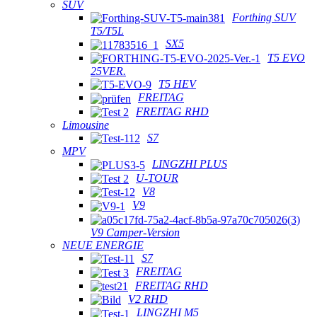
SUV
Forthing SUV
T5/T5L
SX5
T5 EVO
25VER.
T5 HEV
FREITAG
FREITAG RHD
Limousine
S7
MPV
LINGZHI PLUS
U-TOUR
V8
V9
V9 Camper-Version
NEUE ENERGIE
S7
FREITAG
FREITAG RHD
V2 RHD
LINGZHI M5