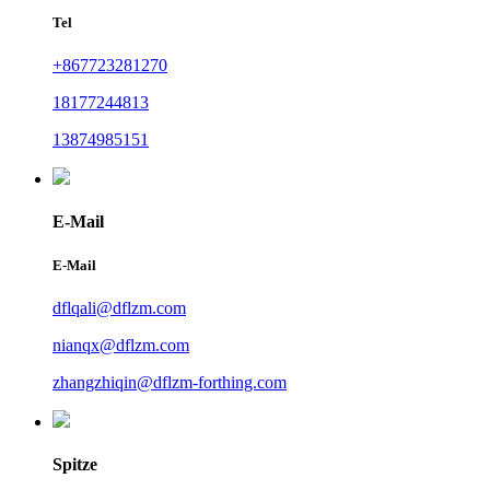
Tel
+867723281270
18177244813
13874985151
E-Mail
E-Mail
dflqali@dflzm.com
nianqx@dflzm.com
zhangzhiqin@dflzm-forthing.com
Spitze