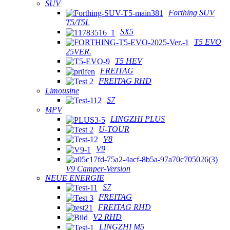
SUV
Forthing SUV
T5/T5L
SX5
T5 EVO
25VER.
T5 HEV
FREITAG
FREITAG RHD
Limousine
S7
MPV
LINGZHI PLUS
U-TOUR
V8
V9
V9 Camper-Version
NEUE ENERGIE
S7
FREITAG
FREITAG RHD
V2 RHD
LINGZHI M5