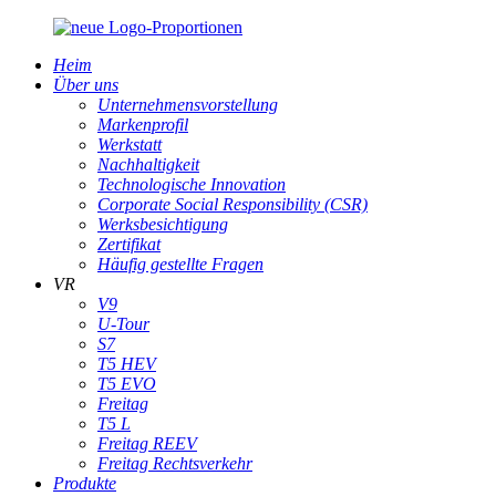
Heim
Über uns
Unternehmensvorstellung
Markenprofil
Werkstatt
Nachhaltigkeit
Technologische Innovation
Corporate Social Responsibility (CSR)
Werksbesichtigung
Zertifikat
Häufig gestellte Fragen
VR
V9
U-Tour
S7
T5 HEV
T5 EVO
Freitag
T5 L
Freitag REEV
Freitag Rechtsverkehr
Produkte