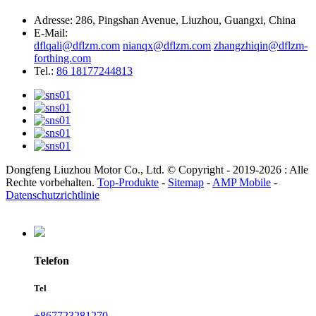
Adresse: 286, Pingshan Avenue, Liuzhou, Guangxi, China
E-Mail:
dflqali@dflzm.com
nianqx@dflzm.com
zhangzhiqin@dflzm-
forthing.com
Tel.:
86 18177244813
Dongfeng Liuzhou Motor Co., Ltd. © Copyright - 2019-2026 : Alle
Rechte vorbehalten.
Top-Produkte
-
Sitemap
-
AMP Mobile
-
Datenschutzrichtlinie
Telefon
Tel
+867723281270