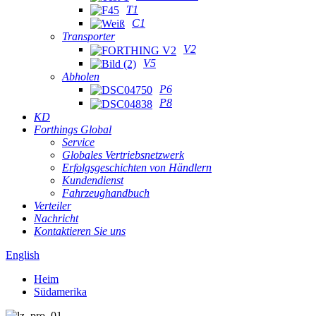
T1
C1
Transporter
V2
V5
Abholen
P6
P8
KD
Forthings Global
Service
Globales Vertriebsnetzwerk
Erfolgsgeschichten von Händlern
Kundendienst
Fahrzeughandbuch
Verteiler
Nachricht
Kontaktieren Sie uns
English
Heim
Südamerika