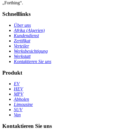
„Forthing“.
Schnelllinks
Über uns
Afrika (Algerien)
Kundendienst
Zertifikat
Verteiler
Werksbesichtigung
Werkstatt
Kontaktieren Sie uns
Produkt
EV
HEV
MPV
Abholen
Limousine
SUV
Van
Kontaktieren Sie uns