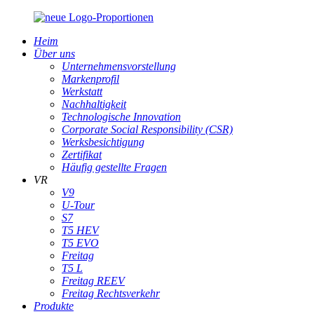
Heim
Über uns
Unternehmensvorstellung
Markenprofil
Werkstatt
Nachhaltigkeit
Technologische Innovation
Corporate Social Responsibility (CSR)
Werksbesichtigung
Zertifikat
Häufig gestellte Fragen
VR
V9
U-Tour
S7
T5 HEV
T5 EVO
Freitag
T5 L
Freitag REEV
Freitag Rechtsverkehr
Produkte