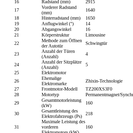
16
Radstand (mm)
2915
Vorderer Radstand
17
1640
(mm)
18
Hinterradstand (mm)
1650
19
Anflugwinkel (°)
14
20
Abgangswinkel
16
21
Körperstruktur
Limousine
Methode zum Öffnen
22
Schwingtür
der Autotür
Anzahl der Türen
23
4
(Anzahl)
Anzahl der Sitzplätze
24
5
(Anzahl)
25
Elektromotor
Ehemalige
26
Zhixin-Technologie
Elektromarke
27
Frontmotor-Modell
TZ200XS3F0
28
Motortyp
Permanentmagnet/Synch
Gesamtmotorleistung
29
160
(kW)
Gesamtleistung des
30
218
Elektrofahrzeugs (Ps)
Maximale Leistung des
31
vorderen
160
Elektromotors (kW)