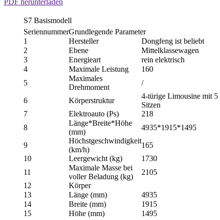
PDF herunterladen
S7 Basismodell
Seriennummer
Grundlegende Parameter
1
Hersteller
Dongfeng ist beliebt
2
Ebene
Mittelklassewagen
3
Energieart
rein elektrisch
4
Maximale Leistung
160
Maximales
5
/
Drehmoment
4-türige Limousine mit 5
6
Körperstruktur
Sitzen
7
Elektroauto (Ps)
218
Länge*Breite*Höhe
8
4935*1915*1495
(mm)
Höchstgeschwindigkeit
9
165
(km/h)
10
Leergewicht (kg)
1730
Maximale Masse bei
11
2105
voller Beladung (kg)
12
Körper
13
Länge (mm)
4935
14
Breite (mm)
1915
15
Höhe (mm)
1495