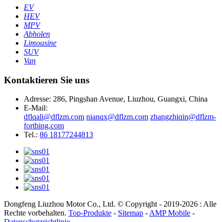
EV
HEV
MPV
Abholen
Limousine
SUV
Van
Kontaktieren Sie uns
Adresse: 286, Pingshan Avenue, Liuzhou, Guangxi, China
E-Mail:
dflqali@dflzm.com
nianqx@dflzm.com
zhangzhiqin@dflzm-
forthing.com
Tel.:
86 18177244813
Dongfeng Liuzhou Motor Co., Ltd. © Copyright - 2019-2026 : Alle
Rechte vorbehalten.
Top-Produkte
-
Sitemap
-
AMP Mobile
-
Datenschutzrichtlinie