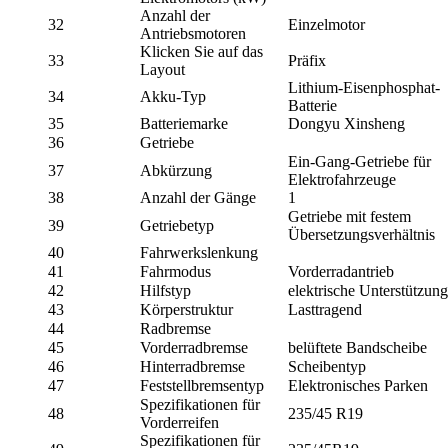
Anzahl der
32
Einzelmotor
Antriebsmotoren
Klicken Sie auf das
33
Präfix
Layout
Lithium-Eisenphosphat-
34
Akku-Typ
Batterie
35
Batteriemarke
Dongyu Xinsheng
36
Getriebe
Ein-Gang-Getriebe für
37
Abkürzung
Elektrofahrzeuge
38
Anzahl der Gänge
1
Getriebe mit festem
39
Getriebetyp
Übersetzungsverhältnis
40
Fahrwerkslenkung
41
Fahrmodus
Vorderradantrieb
42
Hilfstyp
elektrische Unterstützung
43
Körperstruktur
Lasttragend
44
Radbremse
45
Vorderradbremse
belüftete Bandscheibe
46
Hinterradbremse
Scheibentyp
47
Feststellbremsentyp
Elektronisches Parken
Spezifikationen für
48
235/45 R19
Vorderreifen
Spezifikationen für