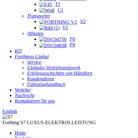
T1
C1
Transporter
V2
V5
Abholen
P6
P8
KD
Forthings Global
Service
Globales Vertriebsnetzwerk
Erfolgsgeschichten von Händlern
Kundendienst
Fahrzeughandbuch
Verteiler
Nachricht
Kontaktieren Sie uns
English
Forthing S7 LUXUS-ELEKTROLLEISTUNG
Heim