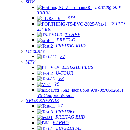
SUV
Forthing SUV
T5/T5L
SX5
T5 EVO
25VER.
T5 HEV
FREITAG
FREITAG RHD
Limousine
S7
MPV
LINGZHI PLUS
U-TOUR
V8
V9
V9 Camper-Version
NEUE ENERGIE
S7
FREITAG
FREITAG RHD
V2 RHD
LINGZHI M5