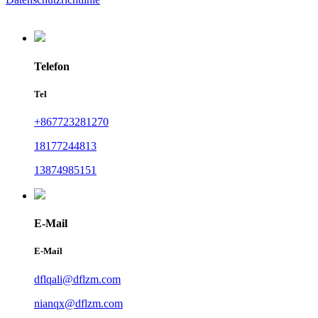
Telefon
Tel
+867723281270
18177244813
13874985151
E-Mail
E-Mail
dflqali@dflzm.com
nianqx@dflzm.com