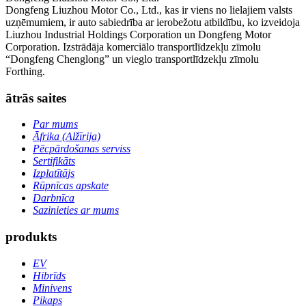
Dongfeng Liuzhou Motor Co., Ltd., kas ir viens no lielajiem valsts
uzņēmumiem, ir auto sabiedrība ar ierobežotu atbildību, ko izveidoja
Liuzhou Industrial Holdings Corporation un Dongfeng Motor
Corporation. Izstrādāja komerciālo transportlīdzekļu zīmolu
“Dongfeng Chenglong” un vieglo transportlīdzekļu zīmolu
Forthing.
ātrās saites
Par mums
Āfrika (Alžīrija)
Pēcpārdošanas serviss
Sertifikāts
Izplatītājs
Rūpnīcas apskate
Darbnīca
Sazinieties ar mums
produkts
EV
Hibrīds
Minivens
Pikaps