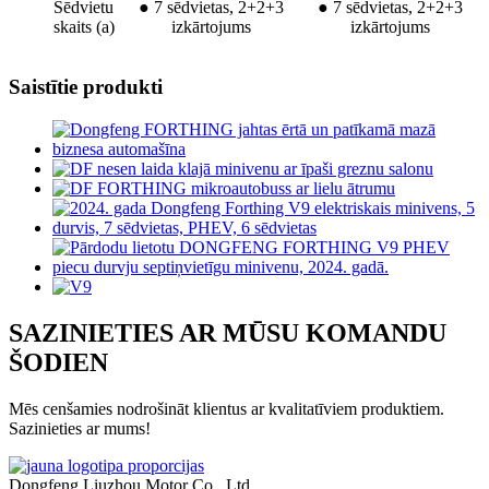
Sēdvietu
●
7 sēdvietas, 2+2+3
●
7 sēdvietas, 2+2+3
skaits (a)
izkārtojums
izkārtojums
Saistītie produkti
SAZINIETIES AR MŪSU KOMANDU
ŠODIEN
Mēs cenšamies nodrošināt klientus ar kvalitatīviem produktiem.
Sazinieties ar mums!
Dongfeng Liuzhou Motor Co., Ltd.