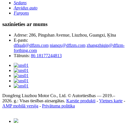
Sedans
Apvidus auto
Furgons
sazinieties ar mums
Adrese: 286, Pingshan Avenue, Liuzhou, Guangxi, Ķīna
E-pasts:
dflqali@dflzm.com
nianqx@dflzm.com
zhangzhiqin@dflzm-
forthing.com
Tālrunis:
86 18177244813
Dongfeng Liuzhou Motor Co., Ltd. © Autortiesības — 2019.–
2026. g.: Visas tiesības aizsargātas.
Karstie produkti
-
Vietnes karte
-
AMP mobilā versija
-
Privātuma politika