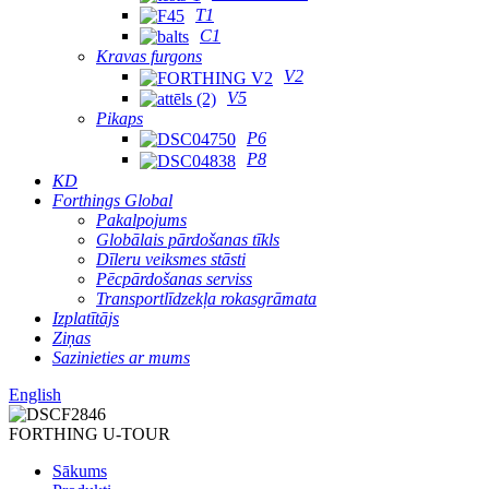
T1
C1
Kravas furgons
V2
V5
Pikaps
P6
P8
KD
Forthings Global
Pakalpojums
Globālais pārdošanas tīkls
Dīleru veiksmes stāsti
Pēcpārdošanas serviss
Transportlīdzekļa rokasgrāmata
Izplatītājs
Ziņas
Sazinieties ar mums
English
FORTHING U-TOUR
Sākums