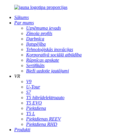
Sākums
Par mums
Uzņēmuma ievads
Zīmola profils
Darbnīca
Ilgtspējība
Tehnoloģiskās inovācijas
Korporatīvā sociālā atbildība
Rūpnīcas apskate
Sertifikāts
Bieži uzdotie jautājumi
VR
V9
U-Tour
S7
T5 hibrīdelektroauto
T5 EVO
Piektdiena
T5 L
Piektdienas REEV
Piektdiena RHD
Produkti