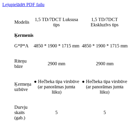
Lejupielādēt PDF failu
1,5 TD/7DCT
Luksusa
1,5 TD/7DCT
Modelis
tips
Ekskluzīvs tips
Ķermenis
G*P*A
4850 * 1900 * 1715 mm
4850 * 1900 * 1715 mm
Riteņu
2900 mm
2900 mm
bāze
●
Hečbeka tipa virsbūve
●
Hečbeka tipa virsbūve
Ķermeņa
(ar panorāmas jumta
(ar panorāmas jumta
uzbūve
lūku)
lūku)
Durvju
skaits
5
5
(gab.)