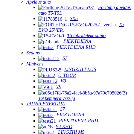
Apvidus auto
Forthing apvidus
auto T5/T5L
SX5
T5
EVO 25VER.
T5 hibrīdelektroauto
PIEKTDIENA
PIEKTDIENA RHD
Sedans
S7
Minivens
LINGZHI PLUS
U-TOUR
V8
V9
V9 kempera versija
JAUNA ENERĢIJA
S7
PIEKTDIENA
PIEKTDIENA RHD
V2 RHD
LINGZHI M5