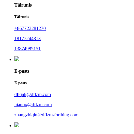
Tālrunis
Tālrunis
+867723281270
18177244813
13874985151
E-pasts
E-pasts
dflqali@dflzm.com
nianqx@dflzm.com
zhangzhiqin@dflzm-forthing.com